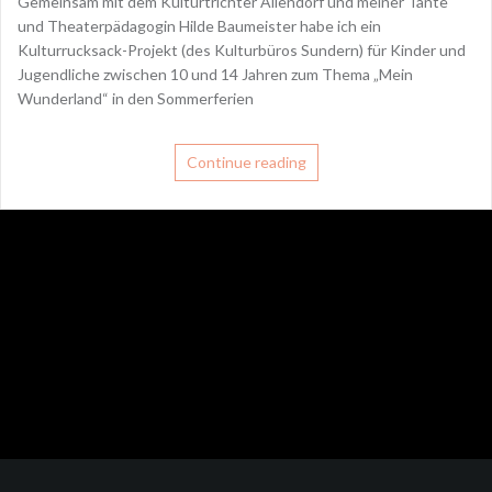
Gemeinsam mit dem Kulturtrichter Allendorf und meiner Tante
und Theaterpädagogin Hilde Baumeister habe ich ein
Kulturrucksack-Projekt (des Kulturbüros Sundern) für Kinder und
Jugendliche zwischen 10 und 14 Jahren zum Thema „Mein
Wunderland“ in den Sommerferien
Continue reading