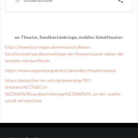
ue-Theater, Sandkastenkriege, mobiles Schultheater:
https://www.bsz-regen.de/news/schulleben-
berufsschule/sandkastenkriege-ein-theaterstueck-ueber-die-
wurzeln-von-konflikten
https://www.regensburg.de/bs2/aktuelles/theaterstueck
https://msbul.hier-im-netz.de/index.php/787-
theaterst%C3%BCck-
%E2%80%9Esandkastenkriege%E2%80%9C-an-der-sophie-
scholl-mittelschule