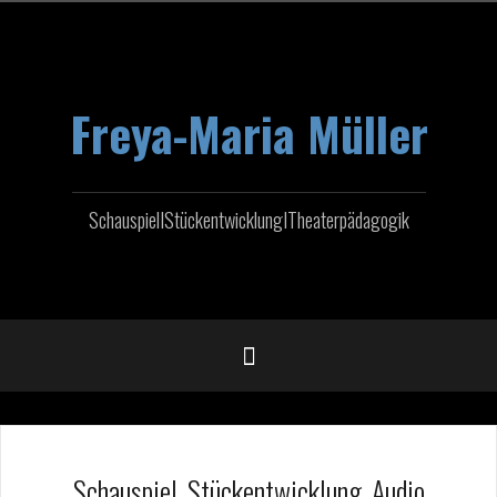
Zum
Inhalt
springen
Freya-Maria Müller
SchauspielIStückentwicklungITheaterpädagogik
Schauspiel, Stückentwicklung, Audio