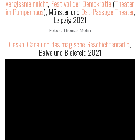
vergissmeinnicht
,
Festival der Demokratie
(
Theater
im Pumpenhaus
), Münster und
Ost-Passage Theater
,
Leipzig 2021
Fotos: Thomas Mohn
Cesko, Cana und das magische Geschichtenrad
io
,
Balve und Bielefeld 2021