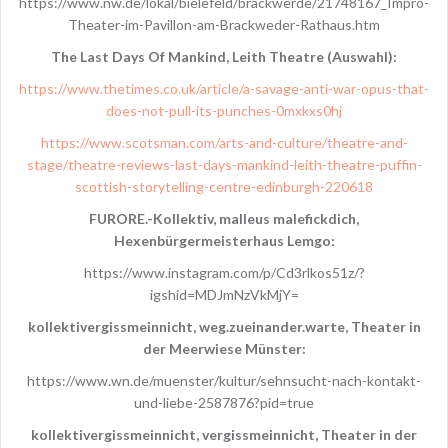
https://www.nw.de/lokal/bielefeld/brackwerde/21748167_Impro-
Theater-im-Pavillon-am-Brackweder-Rathaus.htm
The Last Days Of Mankind, Leith Theatre (Auswahl):
https://www.thetimes.co.uk/article/a-savage-anti-war-opus-that-
does-not-pull-its-punches-0mxkxs0hj
https://www.scotsman.com/arts-and-culture/theatre-and-
stage/theatre-reviews-last-days-mankind-leith-theatre-puffin-
scottish-storytelling-centre-edinburgh-220618
FURORE.-Kollektiv, malleus malefickdich,
Hexenbürgermeisterhaus Lemgo:
https://www.instagram.com/p/Cd3rlkos51z/?
igshid=MDJmNzVkMjY=
kollektivergissmeinnicht, weg.zueinander.warte, Theater in
der Meerwiese Münster:
https://www.wn.de/muenster/kultur/sehnsucht-nach-kontakt-
und-liebe-2587876?pid=true
kollektivergissmeinnicht, vergissmeinnicht, Theater in der