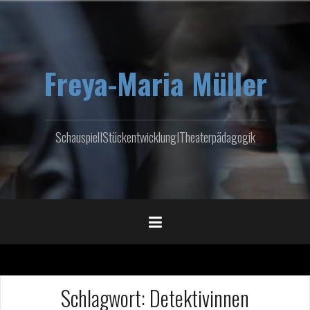
Zum
Inhalt
springen
Freya-Maria Müller
SchauspielIStückentwicklungITheaterpädagogik
Schlagwort:
Detektivinnen