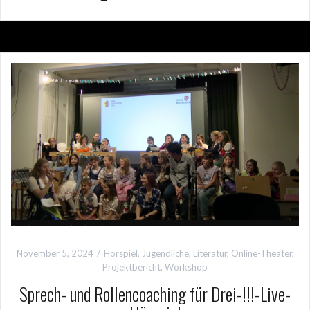
November 5, 2024
Hörspiel
,
Jugendliche
,
Literatur
,
Online-Theater
,
Projektbericht
,
Workshop
Sprech- und Rollencoaching für Drei-!!!-Live-