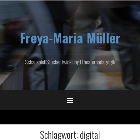
Zum
Inhalt
springen
Freya-Maria Müller
SchauspielIStückentwicklungITheaterpädagogik
Schlagwort:
digital