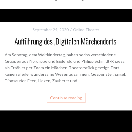
September 24, 2020
Online-Theater
Aufführung des ‚Digitalen Märchendorfs‘
Am Sonntag, dem Weltkindertag, haben sechs verschiedene
Gruppen aus Nordlippe und Bielefeld und Philipp Schmidt-Rhaesa
als Erzähler per Zoom ein Märchen-Theaterstück gezeigt. Dort
kamen allerlei wundersame Wesen zusammen: Gespenster, Engel,
Dinosaurier, Feen, Hexen, Zauberer und
Continue reading