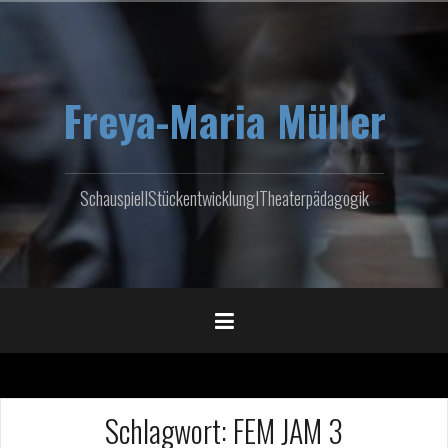
Zum
Inhalt
springen
Freya-Maria Müller
SchauspielIStückentwicklungITheaterpädagogik
Schlagwort:
FEM JAM 3