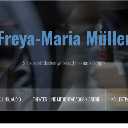
Freya-Maria Mülle
SchauspielIStückentwicklungITheaterpädagogik
LUNG, AUDIO
THEATER- UND MEDIENPÄDAGOGIK / REGIE
KOLLEKTI