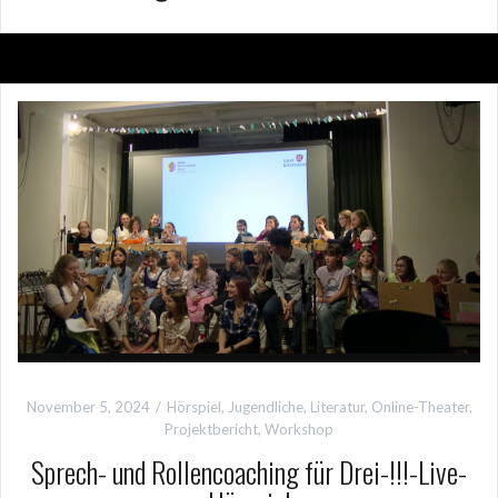
November 5, 2024
Hörspiel
,
Jugendliche
,
Literatur
,
Online-Theater
,
Projektbericht
,
Workshop
Sprech- und Rollencoaching für Drei-!!!-Live-