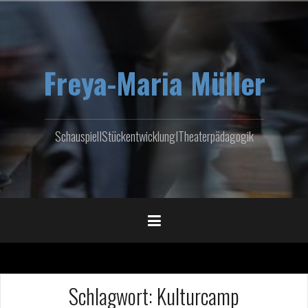
Zum
Inhalt
springen
Freya-Maria Müller
SchauspielIStückentwicklungITheaterpädagogik
Schlagwort:
Kulturcamp