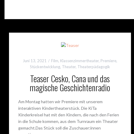
Juni 13, 2021
Film
,
Klassenzimmertheater
,
Premiere
,
Stückentwicklung
,
Theater
,
Theaterpädagogik
Teaser Cesko, Cana und das
magische Geschichtenradio
Am Montag hatten wir Premiere mit unserem
interaktiven Kindertheaterstück. Die KiTa
Kinderkreisel hat mit den Kindern, die nach den Ferien
in die Schule kommen, aus dem Turnraum ein Theater
gemacht.Das Stück soll die Zuschauer:innen