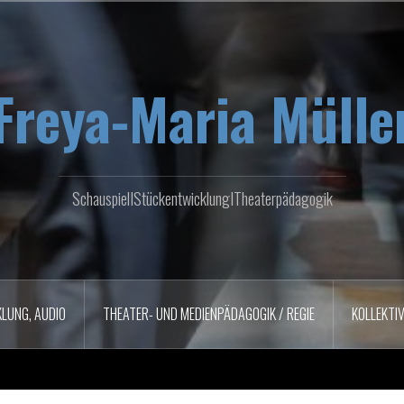
Freya-Maria Mülle
SchauspielIStückentwicklungITheaterpädagogik
LUNG, AUDIO
THEATER- UND MEDIENPÄDAGOGIK / REGIE
KOLLEKTI