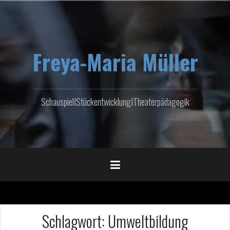
Zum
Inhalt
springen
Freya-Maria Müller
SchauspielIStückentwicklungITheaterpädagogik
Schlagwort:
Umweltbildung