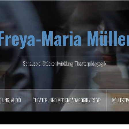
Freya-Maria Mülle
SchauspielIStückentwicklungITheaterpädagogik
LUNG, AUDIO
THEATER- UND MEDIENPÄDAGOGIK / REGIE
KOLLEKTI