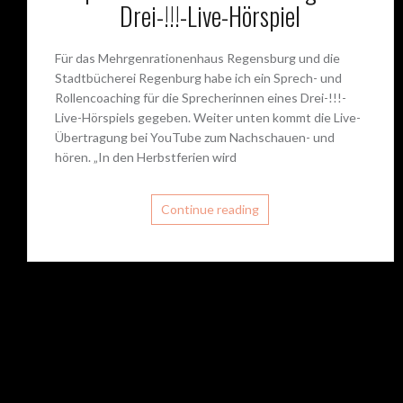
Drei-!!!-Live-Hörspiel
Für das Mehrgenrationenhaus Regensburg und die
Stadtbücherei Regenburg habe ich ein Sprech- und
Rollencoaching für die Sprecherinnen eines Drei-!!!-
Live-Hörspiels gegeben. Weiter unten kommt die Live-
Übertragung bei YouTube zum Nachschauen- und
hören. „In den Herbstferien wird
Continue reading