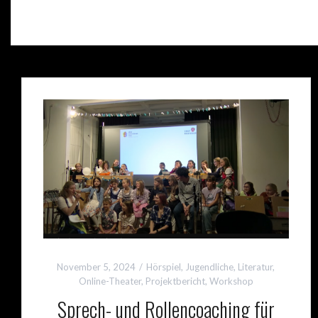
November 5, 2024
Hörspiel
,
Jugendliche
,
Literatur
,
Online-Theater
,
Projektbericht
,
Workshop
Sprech- und Rollencoaching für