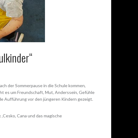
lkinder“
nach der Sommerpause in die Schule kommen,
eht es um Freundschaft, Mut, Anderssein, Gefühle
e Aufführung vor den jüngeren Kindern gezeigt.
ck ‚Cesko, Cana und das magische