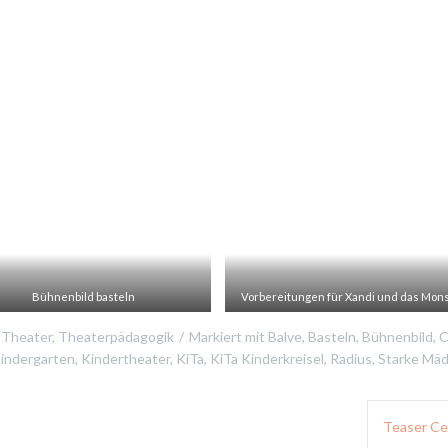
Bühnenbild basteln
Vorbereitungen für Xandi und das Mon
,
Theater
,
Theaterpädagogik
Markiert mit
Balve
,
Basteln
,
Bühnenbild
,
C
indergarten
,
Kindertheater
,
KiTa
,
KiTa Kinderkreisel
,
Radius
,
Starke Mä
Teaser Ce