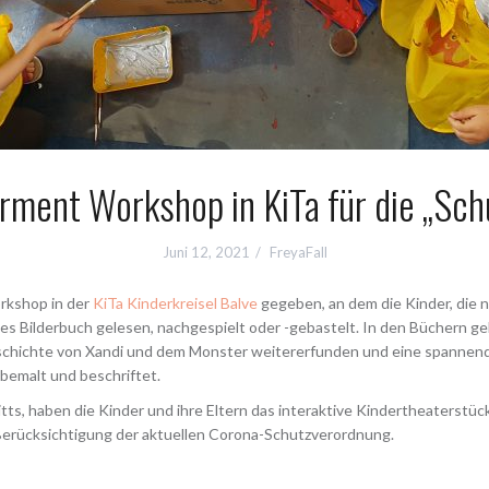
ment Workshop in KiTa für die „Schu
Juni 12, 2021
FreyaFall
rkshop in der
KiTa Kinderkreisel Balve
gegeben, an dem die Kinder, die 
s Bilderbuch gelesen, nachgespielt oder -gebastelt. In den Büchern g
chichte von Xandi und dem Monster weitererfunden und eine spannend
bemalt und beschriftet.
ts, haben die Kinder und ihre Eltern das interaktive Kindertheaterstü
 Berücksichtigung der aktuellen Corona-Schutzverordnung.