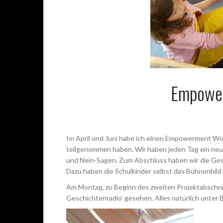
Empower
Im April und Juni habe ich einen Empowerment Wo
teilgenommen haben. Wir haben jeden Tag ein neue
und Nein-Sagen. Zum Abschluss haben wir die Ges
Dazu haben die Schulkinder selbst das Bühnenbild 
Am Montag, zu Beginn des zweiten Projektabschnit
Geschichtenradio‘ gesehen. Alles natürlich unter