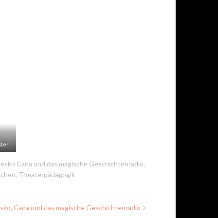
ster
esko Cana und das magische Geschichtenradio
,
dchen
,
Theaterpädagogik
sko, Cana und das magische Geschichtenradio