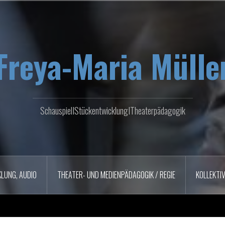
Freya-Maria Mülle
SchauspielIStückentwicklungITheaterpädagogik
LUNG, AUDIO
THEATER- UND MEDIENPÄDAGOGIK / REGIE
KOLLEKTI