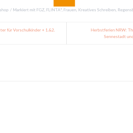
shop
Markiert mit
FGZ
,
FLINTA*
,
Frauen
,
Kreatives Schreiben
,
Regens
ater für Vorschulkinder + 1.&2.
Herbstferien NRW: The
Sennestadt und