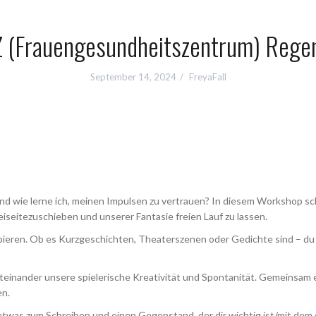
Z (Frauengesundheitszentrum) Regen
September 14, 2024
FreyaFall
 wie lerne ich, meinen Impulsen zu vertrauen? In diesem Workshop sch
seitezuschieben und unserer Fantasie freien Lauf zu lassen.
obieren. Ob es Kurzgeschichten, Theaterszenen oder Gedichte sind – du
einander unsere spielerische Kreativität und Spontanität. Gemeinsam 
en.
 etwas zum Schreiben und einen Gegenstand, der dir wichtig ist/mit dem