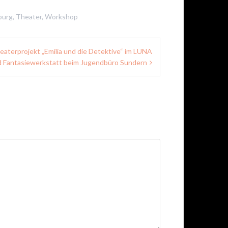
burg
,
Theater
,
Workshop
aterprojekt „Emilia und die Detektive“ im LUNA
 Fantasiewerkstatt beim Jugendbüro Sundern