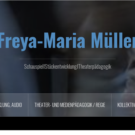
Freya-Maria Mülle
SchauspielIStückentwicklungITheaterpädagogik
LUNG, AUDIO
THEATER- UND MEDIENPÄDAGOGIK / REGIE
KOLLEKTI