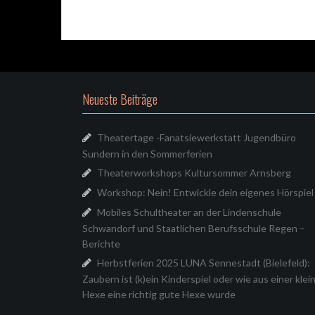
Neueste Beiträge
Theatertage -Fanatsiewerkstatt Jugendbüro
Sundern in den Sommerferien
Theaterworkshops Kultursommer Arnsberg
Workshop: Nein! Entwickle dein eigenes Hörspiel
Mobiles Schultheater an der Lindenschule
Schwandorf und Staatlichen Berufsschule Regen –
Berichte
Herbstferien 2025 LUNA Sennestadt (Bielefeld):
Zaubern ist (k)ein Kinderspiel oder wie aus einer klei
Hexe eine richtig gute Hexe wurde