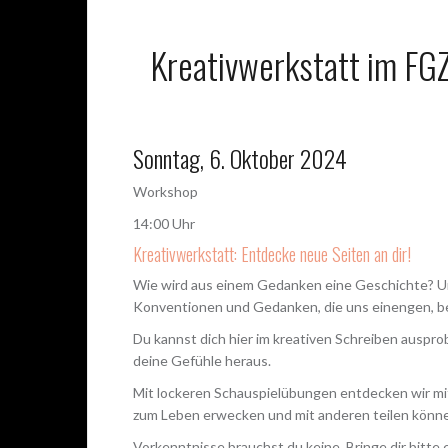
Kreativwerkstatt im FG
Sonntag, 6. Oktober 2024
Workshop
14:00 Uhr
Kreativwerkstatt: Entdecke neue Seiten an dir!
Wie wird aus einem Gedanken eine Geschichte? Und
Konventionen und Gedanken, die uns einengen, bei
Du kannst dich hier im kreativen Schreiben auspr
deine Gefühle heraus.
Mit lockeren Schauspielübungen entdecken wir mit
zum Leben erwecken und mit anderen teilen könn
Vorkenntnisse brauchst du keine. Bringe dir bitte