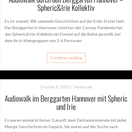
Spheric&Irie Kollektiv
Es ist soweit: Wir sammeln Geschichten auf der Erde. Erster Halt:
Der Berggarten in Hannover. Inmitten der Corona-Pandemie hat
das Spheric&Irie-Kollektiv ein Format auf die Beine gestellt, bei
dem ihr in Kleingruppen von 2-6 Personen
Continue reading
Oktober 8, 2020
Audiowalk
Audiowalk im Berggarten Hannover mit Spheric
und Irie
Es waren einmal in ferner Zukunft zwei Zeitraumreisende mit jeder
Menge Geschichten im Gepäck. Sie waren auf der Suche nach