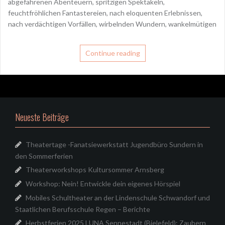
abgefahrenen Abenteuern, spritzigen Spektakeln,
feuchtfröhlichen Fantastereien, nach eloquenten Erlebnissen,
nach verdächtigen Vorfällen, wirbelnden Wundern, wankelmütigen
Continue reading
Neueste Beiträge
Theatertage -Fanatsiewerkstatt Jugendbüro Sundern in
den Sommerferien
Theaterworkshops Kultursommer Arnsberg
Workshop: Nein! Entwickle dein eigenes Hörspiel
Mobiles Schultheater an der Lindenschule Schwandorf und
Staatlichen Berufsschule Regen – Berichte
Herbstferien 2025 LUNA Sennestadt (Bielefeld): Zaubern