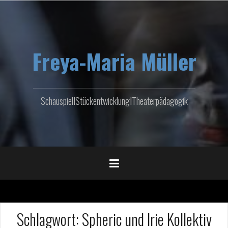
Zum
Inhalt
springen
Freya-Maria Müller
SchauspielIStückentwicklungITheaterpädagogik
Schlagwort:
Spheric und Irie Kollektiv