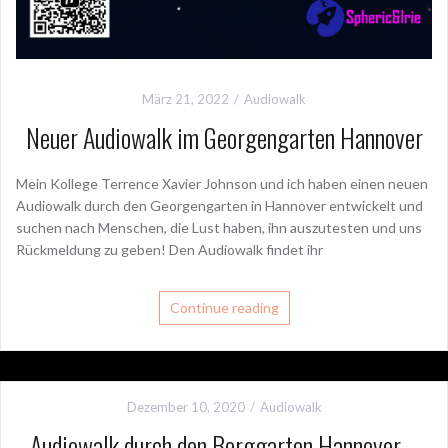
März 21, 2022
Audiowalk
Neuer Audiowalk im Georgengarten Hannover
Mein Kollege Terrence Xavier Johnson und ich haben einen neuen
Audiowalk durch den Georgengarten in Hannover entwickelt und
suchen nach Menschen, die Lust haben, ihn auszutesten und uns
Rückmeldung zu geben! Den Audiowalk findet ihr
Continue reading
Dezember 10, 2020
Audiowalk
Audiowalk durch den Berggarten Hannover –