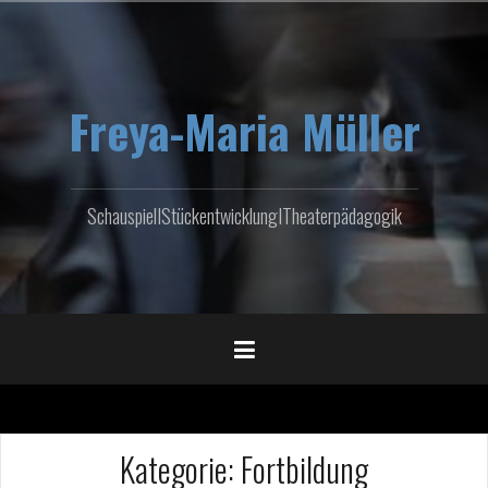
Zum
Inhalt
springen
Freya-Maria Müller
SchauspielIStückentwicklungITheaterpädagogik
Kategorie:
Fortbildung