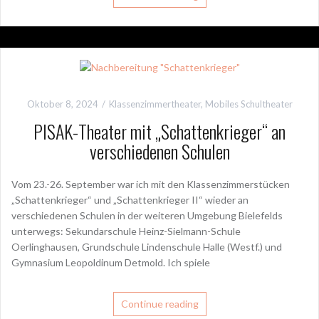
Oktober 8, 2024
Klassenzimmertheater
,
Mobiles Schultheater
PISAK-Theater mit „Schattenkrieger“ an
verschiedenen Schulen
Vom 23.-26. September war ich mit den Klassenzimmerstücken
„Schattenkrieger“ und „Schattenkrieger II“ wieder an
verschiedenen Schulen in der weiteren Umgebung Bielefelds
unterwegs: Sekundarschule Heinz-Sielmann-Schule
Oerlinghausen, Grundschule Lindenschule Halle (Westf.) und
Gymnasium Leopoldinum Detmold. Ich spiele
Continue reading