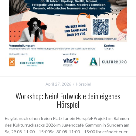
Juni 22, 2026
Theaterpädagogik
April 27, 2026
Hörspiel
Theaterworkshops Kultursommer Arnsberg
Workshop: Nein! Entwickle dein eigenes
Hörspiel
Plakat Kultursommer Arnsberg
Es gibt noch einen freien Platz für ein Hörspiel-Projekt im Rahmen
des Kukturrucksacks 2026 im Jugendcafé Gammon in Sundern am
Sa, 29.08. 11:00 – 15:00So, 30.08. 11:00 – 15:00 Ihr erfindet euer