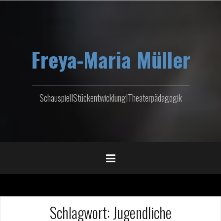
Zum
Inhalt
springen
Freya-Maria Müller
SchauspielIStückentwicklungITheaterpädagogik
Schlagwort:
Jugendliche