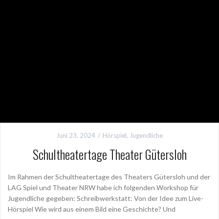
Juni 23, 2024
Hörspiel
,
Jugendliche
Schultheatertage Theater Gütersloh
Im Rahmen der Schultheatertage des Theaters Gütersloh und der
LAG Spiel und Theater NRW habe ich folgenden Workshop für
Jugendliche gegeben: Schreibwerkstatt: Von der Idee zum Live-
Hörspiel Wie wird aus einem Bild eine Geschichte? Und