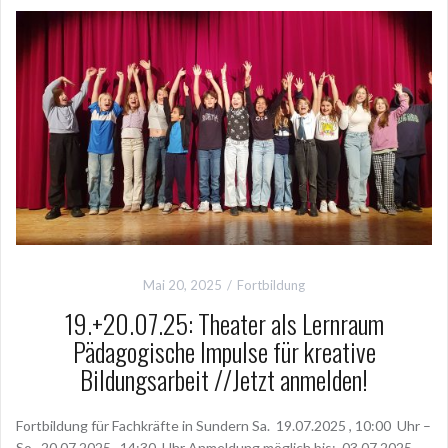
gute Hexe wurde“ heißt es in diesem Jahr bei der Theaterwoche,
des LUNA Kinder- und Jugendzentrums der
Continue reading
Mai 20, 2025
Fortbildung
19.+20.07.25: Theater als Lernraum
Pädagogische Impulse für kreative
Bildungsarbeit //Jetzt anmelden!
Fortbildung für Fachkräfte in Sundern Sa. 19.07.2025 , 10:00 Uhr –
So. 20.07.2025 , 14:30 Uhr Anmeldung möglich bis: 03.07.2025